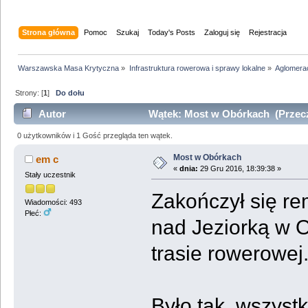
Strona główna
Pomoc
Szukaj
Today's Posts
Zaloguj się
Rejestracja
Warszawska Masa Krytyczna
»
Infrastruktura rowerowa i sprawy lokalne
»
Aglomera
Strony: [
1
]
Do dołu
Autor
Wątek: Most w Obórkach (Przecz
0 użytkowników i 1 Gość przegląda ten wątek.
Most w Obórkach
em c
«
dnia:
29 Gru 2016, 18:39:38 »
Stały uczestnik
Zakończył się re
Wiadomości: 493
Płeć:
nad Jeziorką w O
trasie rowerowej
Było tak, wszystk