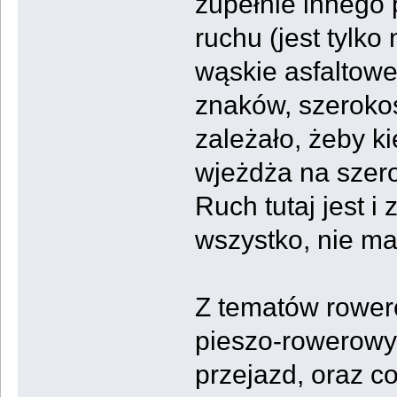
zupełnie innego p
ruchu (jest tylk
wąskie asfaltowe
znaków, szerokoś
zależało, żeby k
wjeżdża na szer
Ruch tutaj jest i
wszystko, nie ma
Z tematów rowe
pieszo-rowerowy,
przejazd, oraz c