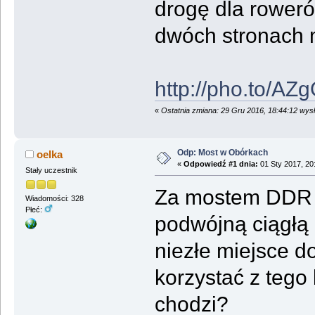
drogę dla roweró
dwóch stronach 
http://pho.to/AZ
«
Ostatnia zmiana: 29 Gru 2016, 18:44:12 wys
Odp: Most w Obórkach
oelka
«
Odpowiedź #1 dnia:
01 Sty 2017, 20
Stały uczestnik
Za mostem DDR j
Wiadomości: 328
Płeć:
podwójną ciągłą l
niezłe miejsce d
korzystać z teg
chodzi?