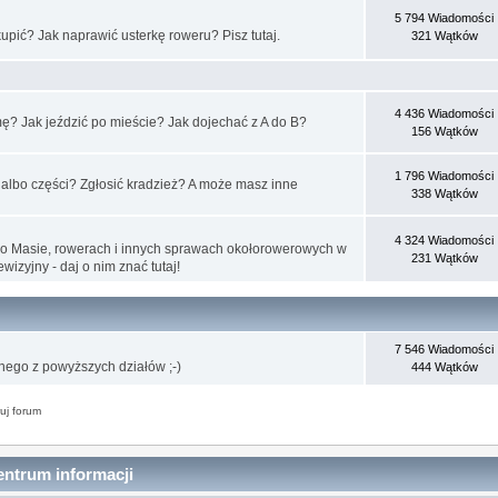
5 794 Wiadomości
upić? Jak naprawić usterkę roweru? Pisz tutaj.
321 Wątków
4 436 Wiadomości
mę? Jak jeździć po mieście? Jak dojechać z A do B?
156 Wątków
1 796 Wiadomości
 albo części? Zgłosić kradzież? A może masz inne
338 Wątków
4 324 Wiadomości
cy o Masie, rowerach i innych sprawach okołorowerowych w
231 Wątków
ewizyjny - daj o nim znać tutaj!
7 546 Wiadomości
dnego z powyższych działów ;-)
444 Wątków
uj forum
ntrum informacji