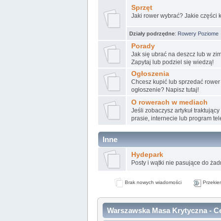
Sprzęt
Jaki rower wybrać? Jakie części k
Działy podrzędne
:
Rowery Poziome
Porady
Jak się ubrać na deszcz lub w zi
Zapytaj lub podziel się wiedzą!
Ogłoszenia
Chcesz kupić lub sprzedać rower
ogłoszenie? Napisz tutaj!
O rowerach w mediach
Jeśli zobaczysz artykuł traktują
prasie, internecie lub program tel
Inne
Hydepark
Posty i wątki nie pasujące do ża
Brak nowych wiadomości
Przekier
Warszawska Masa Krytyczna - Ce