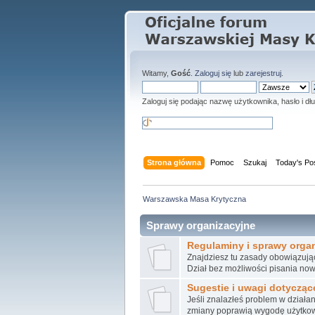
Witamy,
Gość
.
Zaloguj się
lub
zarejestruj
.
Zaloguj się podając nazwę użytkownika, hasło i dłu
Strona główna
Pomoc
Szukaj
Today's Po
Warszawska Masa Krytyczna
Sprawy organizacyjne
Regulaminy i sprawy organ
Znajdziesz tu zasady obowiązując
Dział bez możliwości pisania now
Sugestie i uwagi dotyczące
Jeśli znalazłeś problem w działa
zmiany poprawią wygodę użytkowa