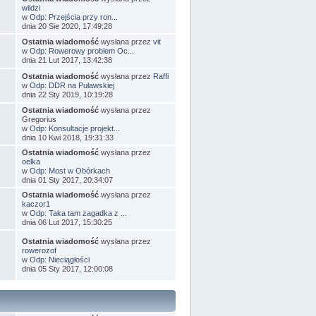
wildzi
w
Odp: Przejścia przy ron...
dnia 20 Sie 2020, 17:49:28
Ostatnia wiadomość
wysłana przez
vit
w
Odp: Rowerowy problem Oc...
dnia 21 Lut 2017, 13:42:38
Ostatnia wiadomość
wysłana przez
Raffi
w
Odp: DDR na Puławskiej
dnia 22 Sty 2019, 10:19:28
Ostatnia wiadomość
wysłana przez
Gregorius
w
Odp: Konsultacje projekt...
dnia 10 Kwi 2018, 19:31:33
Ostatnia wiadomość
wysłana przez
oelka
w
Odp: Most w Obórkach
dnia 01 Sty 2017, 20:34:07
Ostatnia wiadomość
wysłana przez
kaczor1
w
Odp: Taka tam zagadka z ...
dnia 06 Lut 2017, 15:30:25
Ostatnia wiadomość
wysłana przez
rowerozof
w
Odp: Nieciągłości
dnia 05 Sty 2017, 12:00:08