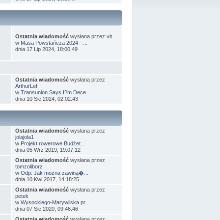
Ostatnia wiadomość
wysłana przez
vit
w
Masa Powstańcza 2024 - ...
dnia 17 Lip 2024, 18:00:49
Ostatnia wiadomość
wysłana przez
ArthurLef
w
Transunion Says I?m Dece...
dnia 10 Sie 2024, 02:02:43
Ostatnia wiadomość
wysłana przez
jolajola1
w
Projekt rowerowe Budżet...
dnia 05 Wrz 2019, 19:07:12
Ostatnia wiadomość
wysłana przez
tomzoliborz
w
Odp: Jak można zawiną�...
dnia 10 Kwi 2017, 14:18:25
Ostatnia wiadomość
wysłana przez
petek
w
Wysockiego-Marywilska pr...
dnia 07 Sie 2020, 09:46:46
Ostatnia wiadomość
wysłana przez