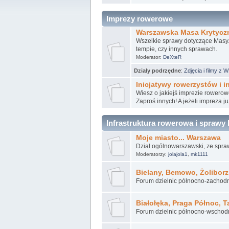
Imprezy rowerowe
Warszawska Masa Krytycz
Wszelkie sprawy dotyczące Masy. 
tempie, czy innych sprawach.
Moderator:
DeXteR
Działy podrzędne
:
Zdjęcia i filmy z
Inicjatywy rowerzystów i 
Wiesz o jakiejś imprezie rowero
Zaproś innych! A jeżeli impreza już
Infrastruktura rowerowa i sprawy 
Moje miasto... Warszawa
Dział ogólnowarszawski, ze spra
Moderatorzy:
jolajola1
,
mk1111
Bielany, Bemowo, Żoliborz
Forum dzielnic północno-zachod
Białołęka, Praga Północ, 
Forum dzielnic północno-wschod