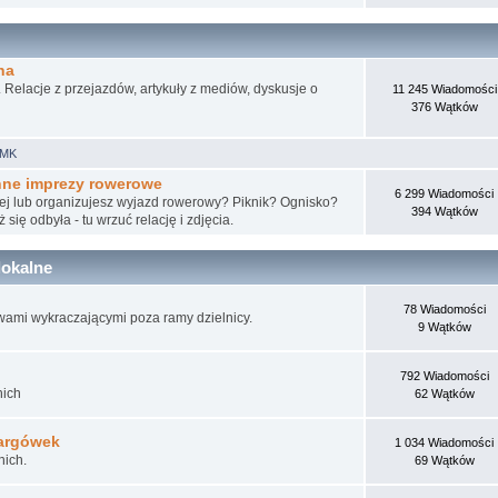
na
Relacje z przejazdów, artykuły z mediów, dyskusje o
11 245 Wiadomości
376 Wątków
 WMK
inne imprezy rowerowe
6 299 Wiadomości
wej lub organizujesz wyjazd rowerowy? Piknik? Ognisko?
394 Wątków
 się odbyła - tu wrzuć relację i zdjęcia.
lokalne
78 Wiadomości
wami wykraczającymi poza ramy dzielnicy.
9 Wątków
792 Wiadomości
nich
62 Wątków
Targówek
1 034 Wiadomości
nich.
69 Wątków