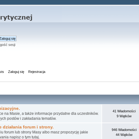
gość sesji
sts
Zaloguj się
Rejestracja
izacyjne.
41 Wiadomości
e na Masie, a także informacje przydatne dla uczestników.
9 Wątków
ych postów i zakładania tematów.
 działania forum i strony.
946 Wiadomości
niu forum lub strony Masy albo masz propozycję jakie
44 Wątków
nia napisz o tym tutaj.