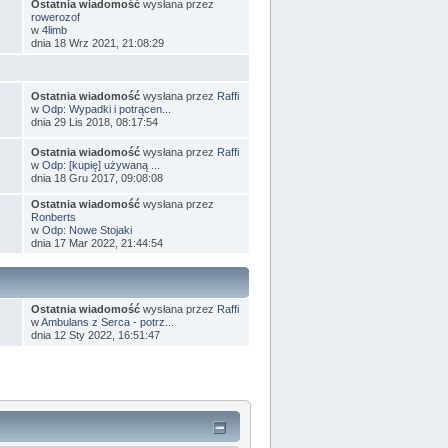
Ostatnia wiadomość
wysłana przez
rowerozof
w
4limb
dnia 18 Wrz 2021, 21:08:29
Ostatnia wiadomość
wysłana przez
Raffi
w
Odp: Wypadki i potrącen...
dnia 29 Lis 2018, 08:17:54
Ostatnia wiadomość
wysłana przez
Raffi
w
Odp: [kupię] używaną ...
dnia 18 Gru 2017, 09:08:08
Ostatnia wiadomość
wysłana przez
Ronberts
w
Odp: Nowe Stojaki
dnia 17 Mar 2022, 21:44:54
Ostatnia wiadomość
wysłana przez
Raffi
w
Ambulans z Serca - potrz...
dnia 12 Sty 2022, 16:51:47