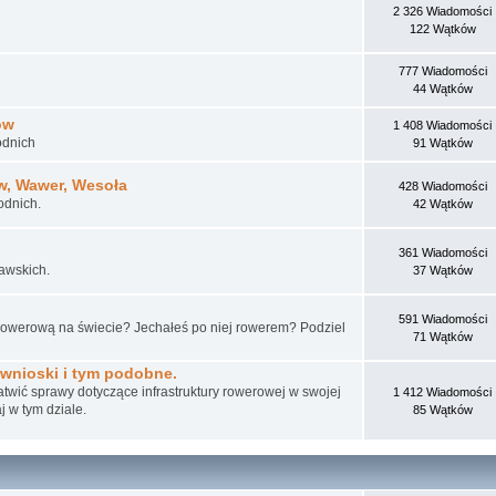
2 326 Wiadomości
122 Wątków
777 Wiadomości
44 Wątków
ów
1 408 Wiadomości
odnich
91 Wątków
w, Wawer, Wesoła
428 Wiadomości
odnich.
42 Wątków
361 Wiadomości
awskich.
37 Wątków
591 Wiadomości
 rowerową na świecie? Jechałeś po niej rowerem? Podziel
71 Wątków
wnioski i tym podobne.
ałatwić sprawy dotyczące infrastruktury rowerowej w swojej
1 412 Wiadomości
j w tym dziale.
85 Wątków